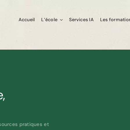
Accueil
L’école
Services IA
Les formatio
onnête sur ce qu’on ne sait pas encore.
,
ssources pratiques et