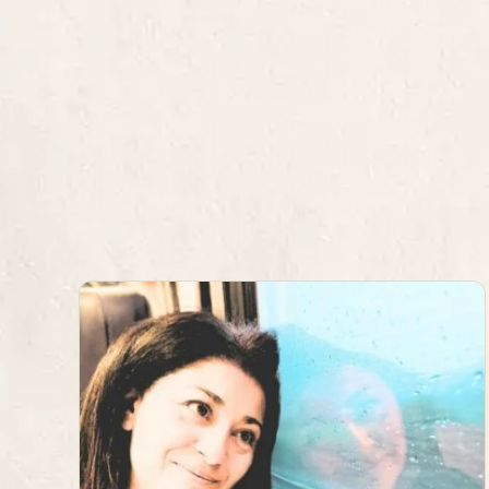
Podcast pédagogique : commen
les étudiants du Bahut ont
transformé leur appréhension du
micro en expérience de formatio
 chef
Projets alternants