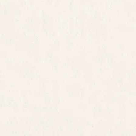
Chef de projet IA : résultats
d’insertion 2025
Ressources