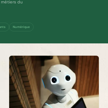
s métiers du
ants
Numérique
Après la formation Digital Learning
Manager : les vraies statistiques
n
d’insertion
Ressources