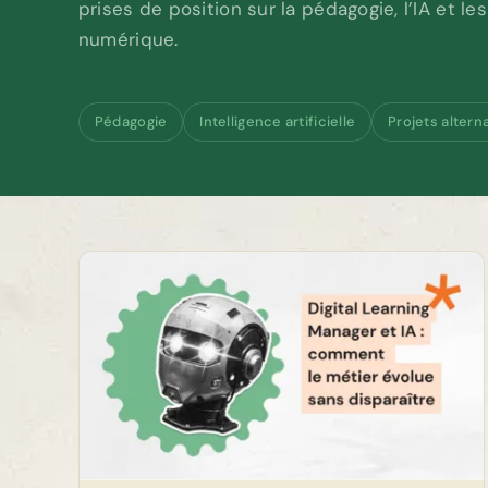
prises de position sur la pédagogie, l’IA et le
numérique.
Pédagogie
Intelligence artificielle
Projets altern
A :
ans
Chef de projet IA en alternance : u
métier en construction
Chef de projet IA