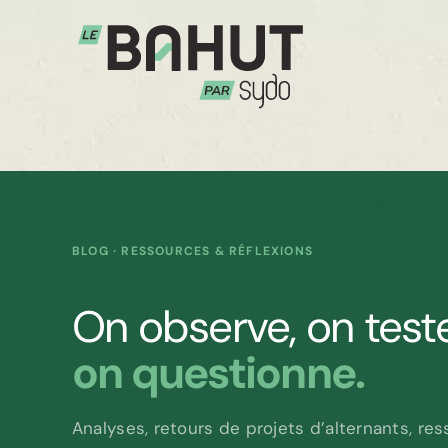
Passer
au
contenu
I
a newsletter Sydologie : curieux, outillé, h
BLOG · RESSOURCES & RÉFLEXIONS
On observe, on teste
on questionne.
Analyses, retours de projets d’alternants, re