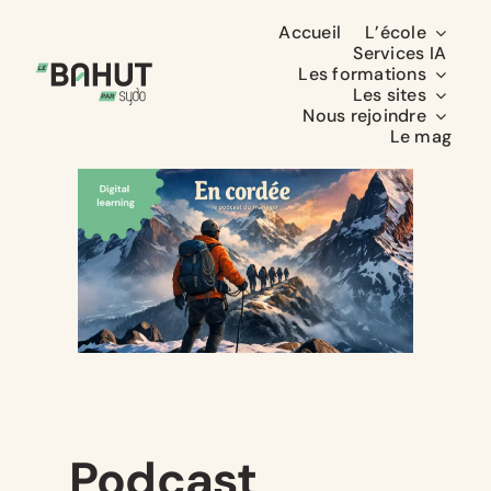
Passer
Accueil
L’école
au
Services IA
Les formations
contenu
Les sites
Nous rejoindre
Le mag
Podcast